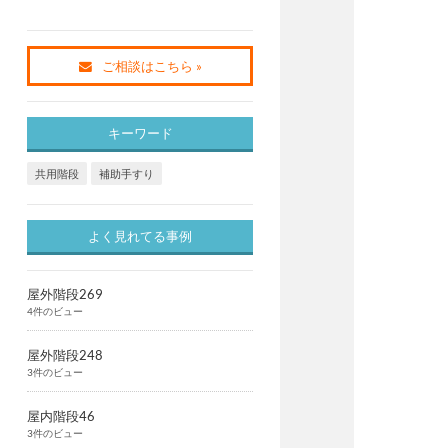
ご相談はこちら »
キーワード
共用階段
補助手すり
よく見れてる事例
屋外階段269
4件のビュー
屋外階段248
3件のビュー
屋内階段46
3件のビュー