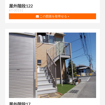
屋外階段122
KT-00151
この図面を取寄せる »
屋外階段17