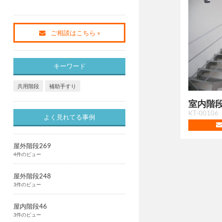
ご相談はこちら »
キーワード
共用階段
補助手すり
室内階段
KT-00106
よく見れてる事例
屋外階段269
4件のビュー
屋外階段248
3件のビュー
屋内階段46
3件のビュー