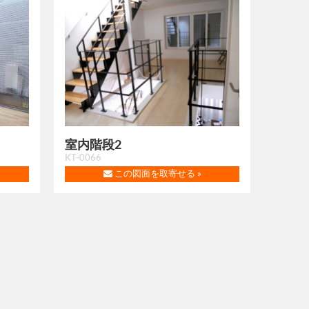
室内階段2
KT-0066
この図面を取寄せる »