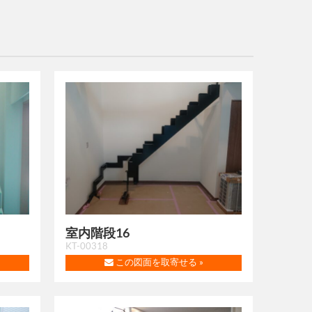
室内階段16
KT-00318
この図面を取寄せる »