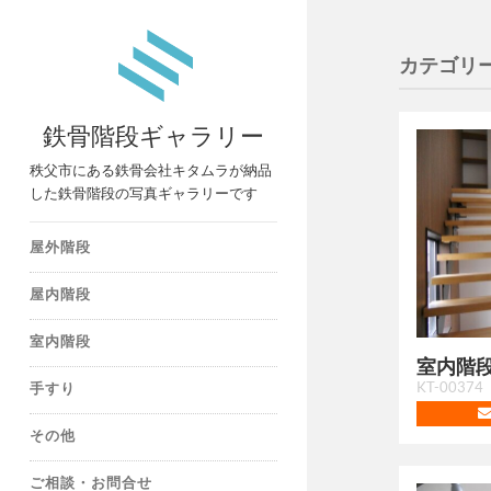
カテゴリー
鉄骨階段ギャラリー
秩父市にある鉄骨会社キタムラが納品
した鉄骨階段の写真ギャラリーです
屋外階段
屋内階段
室内階段
室内階段
KT-00374
手すり
その他
ご相談・お問合せ