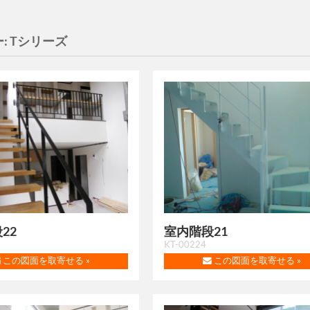
:
Tシリーズ
22
室内階段21
KT-00224
この図面を取寄せる »
この図面を取寄せる »