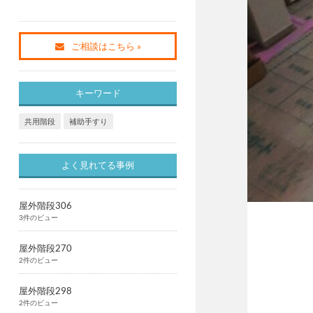
ご相談はこちら »
キーワード
共用階段
補助手すり
よく見れてる事例
屋外階段306
3件のビュー
屋外階段270
2件のビュー
屋外階段298
2件のビュー