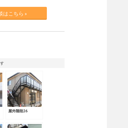
はこちら »
す
屋外階段26