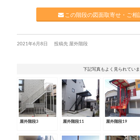
この階段の図面取寄せ・ご相談
2021年6月8日
投稿先
屋外階段
下記写真もよく見られていま
屋外階段3
屋外階段11
屋外階段19