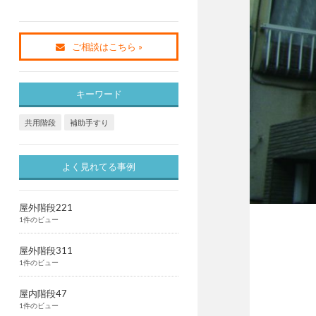
ご相談はこちら »
キーワード
共用階段
補助手すり
よく見れてる事例
屋外階段221
1件のビュー
屋外階段311
1件のビュー
屋内階段47
1件のビュー