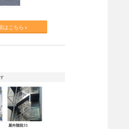
はこちら »
す
屋外階段31