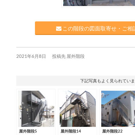
この階段の図面取寄せ・ご相談
2021年6月8日
投稿先
屋外階段
下記写真もよく見られていま
屋外階段5
屋外階段14
屋外階段22