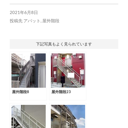
2021年6月8日
投稿先
アパット
,
屋外階段
下記写真もよく見られています
屋外階段8
屋外階段23