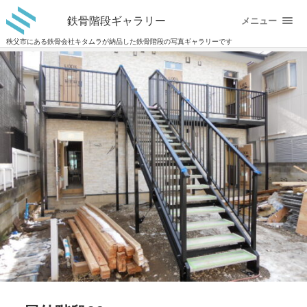
鉄骨階段ギャラリー
メニュー
秩父市にある鉄骨会社キタムラが納品した鉄骨階段の写真ギャラリーです