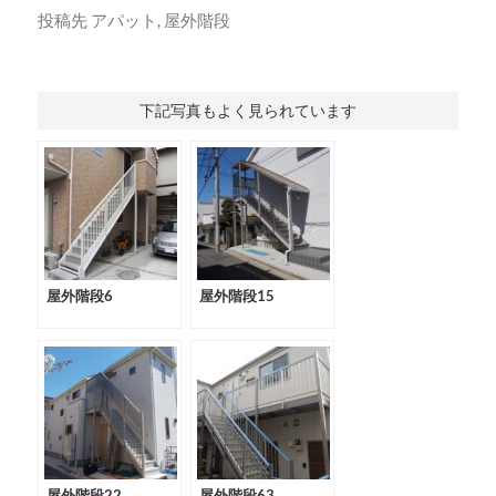
投稿先
アパット
,
屋外階段
下記写真もよく見られています
屋外階段6
屋外階段15
屋外階段22
屋外階段63