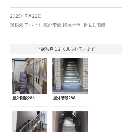
2025年7月22日
投稿先
アパット
,
屋外階段
,
階段単体+折返し階段
下記写真もよく見られています
屋外階段286
屋外階段288