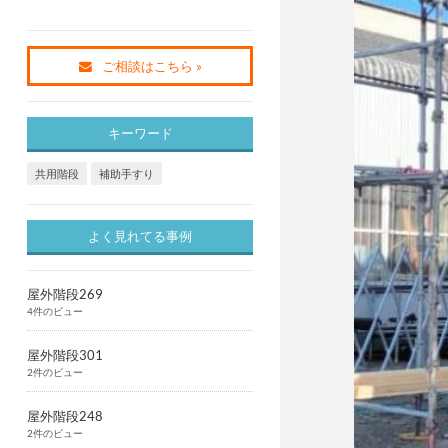
ご相談はこちら »
キーワード
共用階段
補助手すり
よく見れてる事例
屋外階段269
4件のビュー
屋外階段301
2件のビュー
屋外階段248
2件のビュー