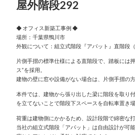
屋外階段292
◆ オフィス新築工事例 ◆
場所：千葉県鴨川市
外観について：組立式階段『アパット』直階段
片側手摺の標準仕様による直階段で、踏板には押
ス”を採用。
建物の壁に窓や設備がない場合は、片側手摺の
本件では、建物から張り出した梁に階段を取り
を立てないことで階段下スペースを自転車置き
荷重は建物側にかかるため、設計段階で綿密な
当社の組立式階段「アパット」は自由設計が可