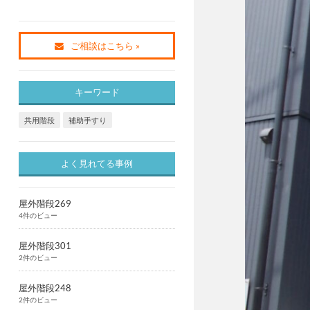
ご相談はこちら »
キーワード
共用階段
補助手すり
よく見れてる事例
屋外階段269
4件のビュー
屋外階段301
2件のビュー
屋外階段248
2件のビュー