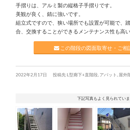
手摺りは、アルミ製の縦格子手摺りです。
美観が良く、錆に強いです。
組立式ですので、狭い場所でも設置が可能で、
合、交換することができるメンテナンス性も高
この階段の図面取寄せ・ご相談
2022年2月17日
投稿先
L型廊下+直階段
,
アパット
,
屋外
下記写真もよく見られていま