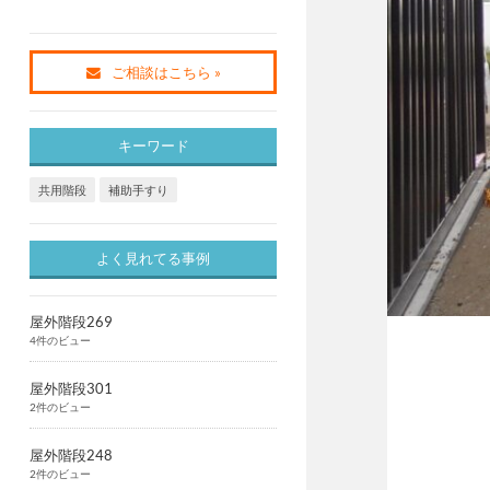
ご相談はこちら »
キーワード
共用階段
補助手すり
よく見れてる事例
屋外階段269
4件のビュー
屋外階段301
2件のビュー
屋外階段248
2件のビュー