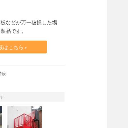
踏板などが万一破損した場
い製品です。
はこちら »
階段
す