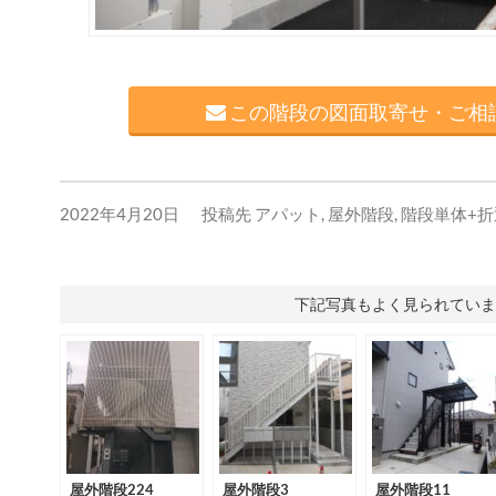
この階段の図面取寄せ・ご相談
2022年4月20日
投稿先
アパット
,
屋外階段
,
階段単体+
下記写真もよく見られていま
屋外階段224
屋外階段3
屋外階段11