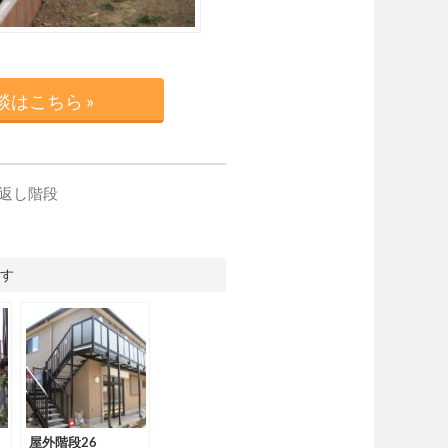
はこちら »
折返し階段
す
屋外階段26