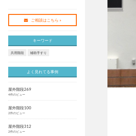
ご相談はこちら »
キーワード
共用階段
補助手すり
よく見れてる事例
屋外階段269
4件のビュー
屋外階段100
2件のビュー
屋外階段312
2件のビュー