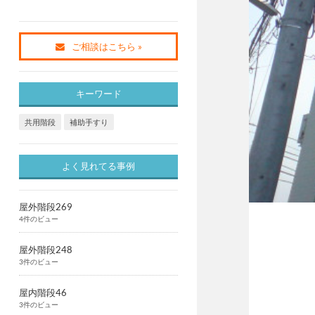
ご相談はこちら »
キーワード
共用階段
補助手すり
よく見れてる事例
屋外階段269
4件のビュー
屋外階段248
3件のビュー
屋内階段46
3件のビュー