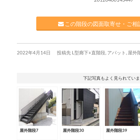
この階段の図面取寄せ・ご相談
2022年4月14日
投稿先
L型廊下+直階段
,
アパット
,
屋外
下記写真もよく見られていま
屋外階段7
屋外階段30
屋外階段39