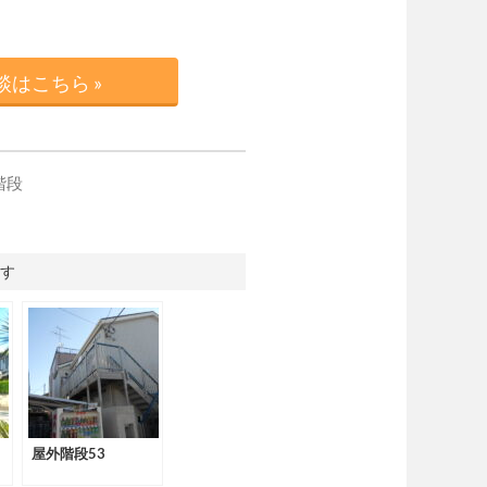
はこちら »
階段
す
屋外階段53