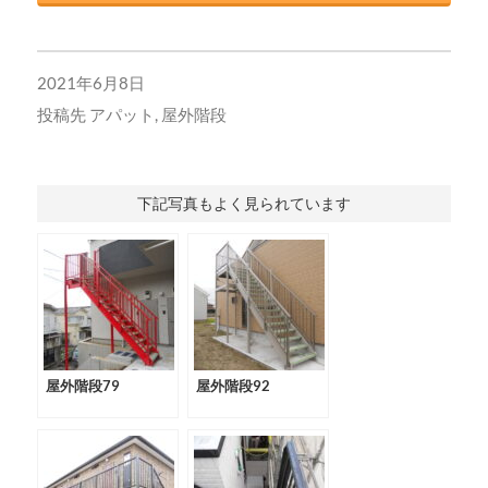
2021年6月8日
投稿先
アパット
,
屋外階段
下記写真もよく見られています
屋外階段79
屋外階段92