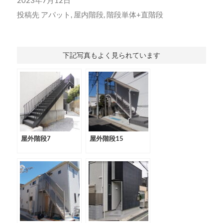
2023年7月12日
投稿先
アパット
,
屋内階段
,
階段単体+直階段
下記写真もよく見られています
屋外階段7
屋外階段15