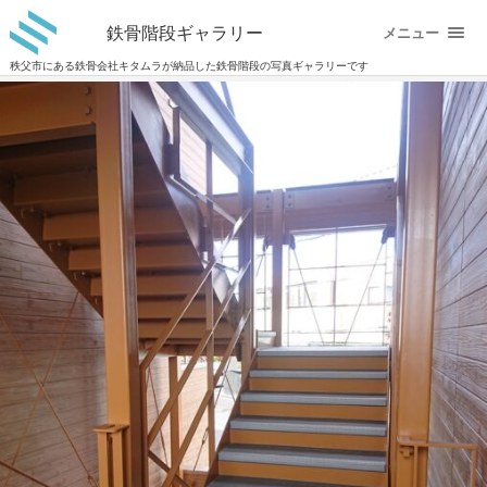
鉄骨階段ギャラリー
メニュー
秩父市にある鉄骨会社キタムラが納品した鉄骨階段の写真ギャラリーです