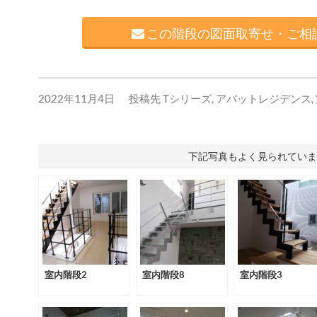
この階段の図面取寄せ・ご相談
2022年11月4日
投稿先
Tシリーズ
,
アパットレジデンス
,
下記写真もよく見られていま
室内階段2
室内階段8
室内階段3